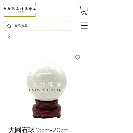
© Copyright Taiwo.online
大圓石球 15cm-20cm