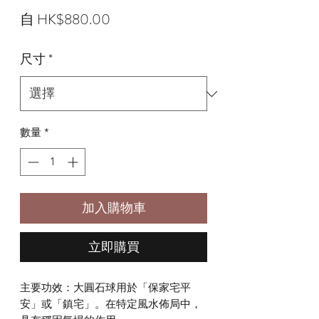
促
自
HK$880.00
銷
尺寸
*
價
格
數量
*
加入購物車
立即購買
主要功效：大圓石球用於「保家宅平
安」或「鎮宅」。在特定風水佈局中，