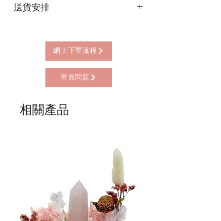
送貨安排
* 信用卡 (經由Stripe)
* 離線支付(包括轉數快 FPS, PayMe)
本店提供以下送貨方式:
* 八達通, AlipayHK, WeChat Pay HK (只
* 西營盤門市自取 (西營盤地鐵站B3出
限親自到門市付款)
口，步行2分鐘)
網上下單流程
* 順豐自助櫃 (順豐到付, HK$25+)
* 順豐上門 (順豐到付, HK$30+)
常見問題
* Gogo Delivery，運費到付
* 標準送貨服務 (滿指定金額免本地運費)
* 海外地區，運費需另行報價
相關產品