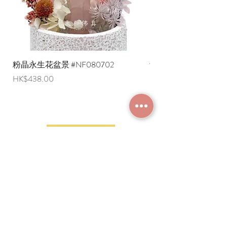
粉晶永生花盆景 #NF080702
紫水晶永生花盆景 #NF
價格
價格
HK$438.00
HK$498.00
加入成為會員
常見問題
條款及細則
使用條款及免責聲明
​關於我們
付款方法
隱私權政策
送貨安排
網上下單流程