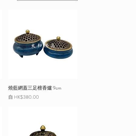
燒藍網蓋三足檀香爐 9cm
促銷價格
自
HK$380.00