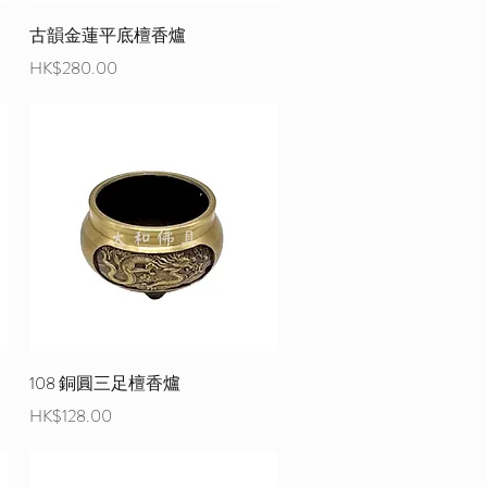
古韻金蓮平底檀香爐
價格
HK$280.00
108 銅圓三足檀香爐
價格
HK$128.00