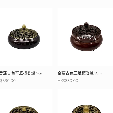
音蓮古色平底檀香爐 9cm
金蓮古色三足檀香爐 9cm
格
價格
$330.00
HK$380.00