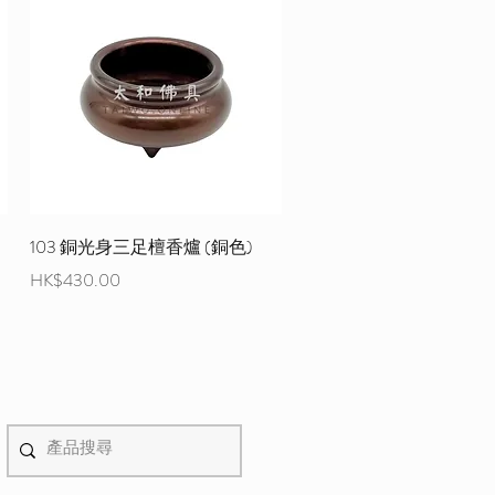
103 銅光身三足檀香爐 (銅色)
價格
HK$430.00