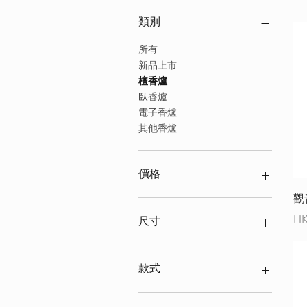
類別
所有
新品上市
檀香爐
臥香爐
電子香爐
其他香爐
價格
觀
HK$0
HK$780
價
HK
尺寸
3.5"
4"
款式
5"
6"
中 Medium