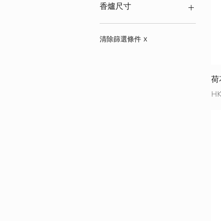
大 Large
香爐尺寸
細 Small
10cmx4.5cm
10cmx6cm
清除篩選條件
X
11cmx5cm
14cmx17cm
16cmx22cm
荷
1尺3寸(H15cmxW39cm)
價
HK
1尺7寸6(H18cmxW53cm)
3寸8(H11cmxW14cm)
6寸(H17cmx22cm)
7cmx7cm
8cmx10cmx5cm
8cmx5cm
8cmx6cm
8寸8(H11cmxW27cm)
8寸8(H23cmx31cm)
9cmx10cm