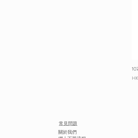
1
價
HK
常見問題
​關於我們