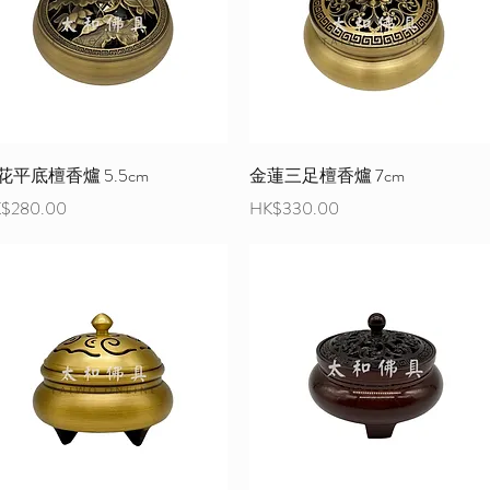
花平底檀香爐 5.5cm
金蓮三足檀香爐 7cm
格
價格
$280.00
HK$330.00