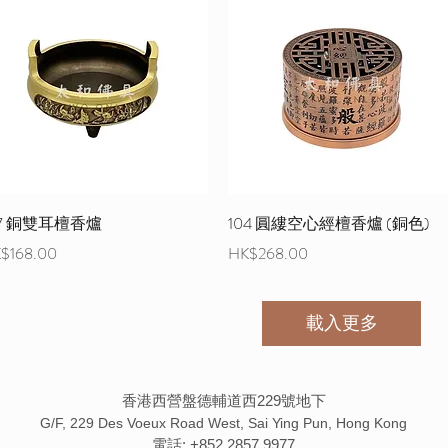
07 銅雙耳檀香爐
104 圓縷空心經檀香爐 (銅色)
格
價格
$168.00
HK$268.00
載入更多
香港西營盤德輔道西229號地下
G/F, 229 Des Voeux Road West, Sai Ying Pun, Hong Kong
電話: +852 2857 9977