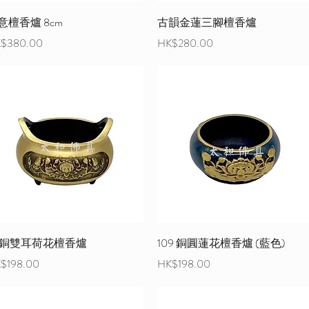
意檀香爐 8cm
古韻金蓮三腳檀香爐
格
價格
$380.00
HK$280.00
11 銅雙耳荷花檀香爐
109 銅圓蓮花檀香爐 (藍色)
格
價格
$198.00
HK$198.00