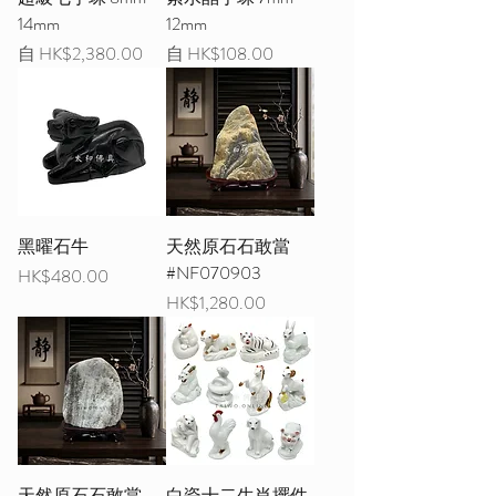
14mm
12mm
促銷價格
促銷價格
自
HK$2,380.00
自
HK$108.00
黑曜石牛
天然原石石敢當
#NF070903
價格
HK$480.00
價格
HK$1,280.00
天然原石石敢當
白瓷十二生肖擺件