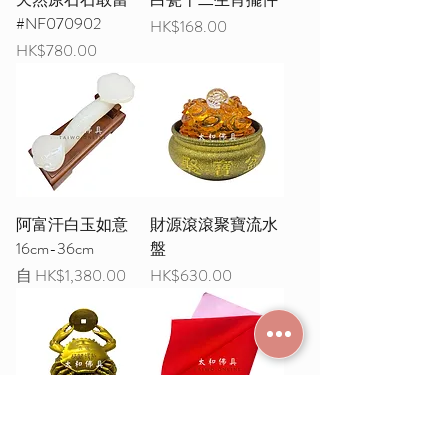
#NF070902
價格
HK$168.00
價格
HK$780.00
阿富汗白玉如意
財源滾滾聚寶流水
16cm-36cm
盤
促銷價格
價格
自
HK$1,380.00
HK$630.00