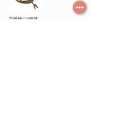
花椅楠108唸珠
促銷價格
自
HK$168.00
載入更多
常見問題
條款及細則
使用條款及免責聲明
​關於我們
付款方法
隱私權政策
送貨安排
網上下單流程
香港西營盤德輔道西229號地下
G/F, 229 Des Voeux Road West, Sai Ying Pun,