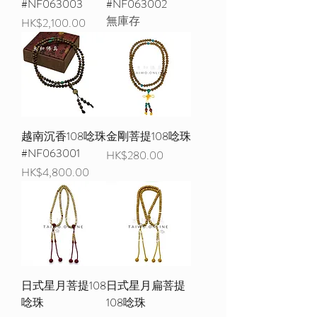
#NF063003
#NF063002
無庫存
價格
HK$2,100.00
越南沉香108唸珠
金剛菩提108唸珠
#NF063001
價格
HK$280.00
價格
HK$4,800.00
日式星月菩提108
日式星月扁菩提
唸珠
108唸珠