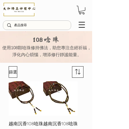
108唸珠
使用108顆唸珠修持佛法，助您專注念經祈福，
淨化內心煩惱，
增添修行靜謐能量。
篩選
越南沉香108唸珠
越南沉香108唸珠