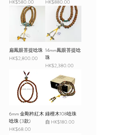
價格
價格
HK$580.00
HK$880.00
扁鳳眼菩提唸珠
14mm鳳眼菩提唸
珠
價格
HK$2,800.00
價格
HK$2,380.00
6mm 金剛杵紅木
綠檀木108唸珠
唸珠 (3款)
促銷價格
自
HK$180.00
價格
HK$68.00