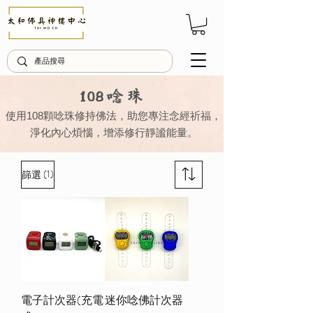
108唸珠
使用108顆唸珠修持佛法，助您專注念經祈福，
淨化內心煩惱，
增添修行靜謐能量。
(1)
篩選
電子計次器(充電
迷你唸佛計次器