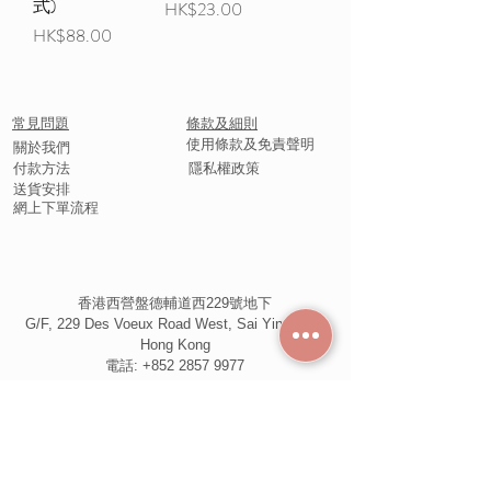
式)
價格
HK$23.00
價格
HK$88.00
常見問題
條款及細則
使用條款及免責聲明
​關於我們
付款方法
隱私權政策
送貨安排
網上下單流程
香港西營盤德輔道西229號地下
G/F, 229 Des Voeux Road West, Sai Ying Pun,
Hong Kong
電話:
+852 2857 9977
WhatsApp: +852 6543 2578
營業時間
星期一至六 11:30-18:00
星期日及公衆假期 休息