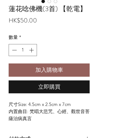
蓮花唸佛機(3首) 【乾電】
價
HK$50.00
格
數量
*
加入購物車
立即購買
尺寸Size: 4.5cm x 2.5cm x 7cm
内置曲目: 梵唱大悲咒、心經、觀世音菩
薩治病真言