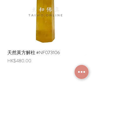
天然黃方解柱 #NF073106
天然黃方解柱 #NF073
價格
價格
HK$480.00
HK$290.00
加入成為會員
常見問題
條款及細則
使用條款及免責聲明
​關於我們
付款方法
隱私權政策
送貨安排