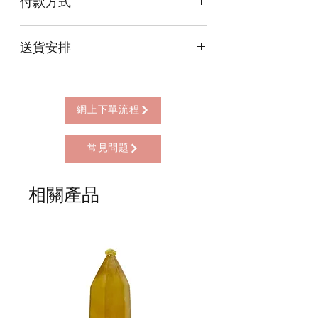
付款方式
本店提供以下付款方式:
送貨安排
* 信用卡 (經由Stripe)
* 離線支付(包括轉數快 FPS, PayMe)
本店提供以下送貨方式:
* 八達通, AlipayHK, WeChat Pay HK (只
* 西營盤門市自取 (西營盤地鐵站B3出
限親自到門市付款)
口，步行2分鐘)
網上下單流程
* 順豐自助櫃 (順豐到付, HK$25+)
* 順豐上門 (順豐到付, HK$30+)
常見問題
* Gogo Delivery，運費到付
* 標準送貨服務 (滿指定金額免本地運費)
* 海外地區，運費需另行報價
相關產品