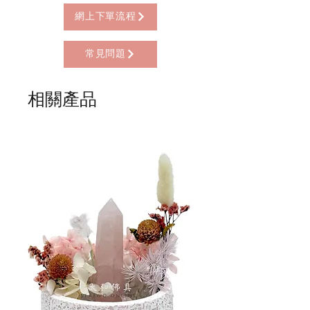
* 西營盤門市自取 (西營盤地鐵站B3出
限親自到門市付款)
口，步行2分鐘)
網上下單流程
* 順豐自助櫃 (順豐到付, HK$25+)
* 順豐上門 (順豐到付, HK$30+)
常見問題
* Gogo Delivery，運費到付
* 標準送貨服務 (滿指定金額免本地運費)
* 海外地區，運費需另行報價
相關產品