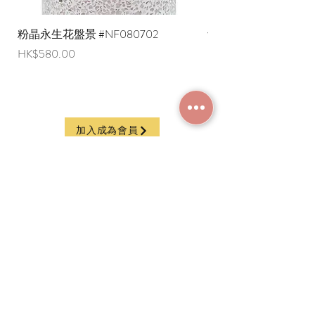
粉晶永生花盤景 #NF080702
紫水晶永生花盤景 #NF
價格
價格
HK$580.00
HK$580.00
加入成為會員
常見問題
條款及細則
使用條款及免責聲明
​關於我們
付款方法
隱私權政策
送貨安排
網上下單流程
香港西營盤德輔道西229號地下
G/F, 229 Des Voeux Road West, Sai Ying Pun,