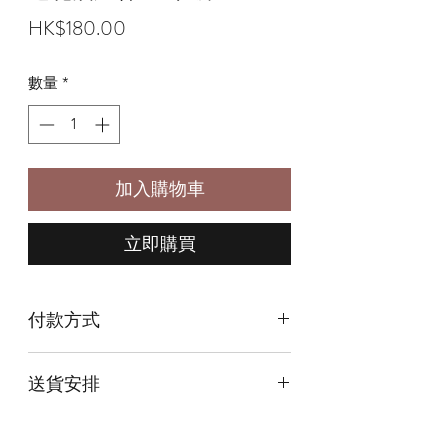
價
HK$180.00
格
數量
*
加入購物車
立即購買
付款方式
本店提供以下付款方式:
送貨安排
* 信用卡 (經由Stripe)
* 離線支付(包括轉數快 FPS, PayMe)
本店提供以下送貨方式:
* 八達通, AlipayHK, WeChat Pay HK (只