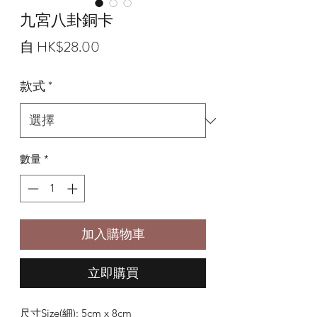
九宮八卦銅卡
促
自
HK$28.00
銷
款式
*
價
格
數量
*
加入購物車
立即購買
尺寸Size(細): 5cm x 8cm