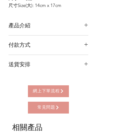
尺寸Size(大): 14cm x 17cm
產品介紹
九宮八卦咒輪牌隨身攜帶，可防範因
付款方式
人、事、物、風水地理所產生的任何凶
煞，並阻擋一切奇災異禍，趨吉避凶，
本店提供以下付款方式:
轉禍為福。
送貨安排
* 信用卡 (經由Stripe)
將咒牌懸掛於大門上或安放屋內，則可
* 離線支付(包括轉數快 FPS, PayMe)
阻擋路沖、門、床、廁等不吉方位所生
本店提供以下送貨方式:
* 八達通, AlipayHK, WeChat Pay HK (只
的凶煞，令宅內合家大小平安體健，家
* 西營盤門市自取 (西營盤地鐵站B3出
限親自到門市付款)
運興旺，加宮進爵，招財進寶，福壽綿
口，步行2分鐘)
網上下單流程
長，安和樂利，百事皆宜，吉祥如意。
* 順豐自助櫃 (順豐到付, HK$25+)
* 順豐上門 (順豐到付, HK$30+)
九宮八卦咒輪牌聚集梵、藏、漢三地破
常見問題
* Gogo Delivery，運費到付
除各種凶煞之鎮宅安居妙寶而成。
* 標準送貨服務 (滿指定金額免本地運費)
1. 中上方: 佛教密乘主掌智慧、慈悲、
* 海外地區，運費需另行報價
相關產品
力量的智、仁、勇、三族姓尊觀音、文
殊、金剛手等三大菩薩。