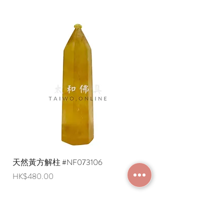
2. 左上方: 時輪金剛咒輪，令上、下、
四方、四隅，與年、月、日、時等的時
空宇宙組合世界一切自在。
3. 右上方: 防護一切凶煞、障礙、驅不
祥的回遮咒輪。
4. 左下方: 增長善緣、福德、吸收日月
天地間精華的韻母及緣起咒。
5. 右下方: 回遮一切邊緣，作依陰陽五
行成九宮的遮止咒輪。
6. 中央: 九宮八卦牌的外圈是十二生
肖，代表十二地支以紀年的動物，配合
天干演化成六十甲子。
中圈是卦為乾、兌、離、震、巽、坎、
艮、坤、代表天、澤、火、雷、風、
水、山、地、等人種事物。
天然黃方解柱 #NF073106
天然黃方解柱 #NF073
內圈是按龜背的九格(象徵藥物、魔、
價格
價格
HK$480.00
HK$290.00
水、龍、戰神、君主、妖、地祉、火)。
圈外的四手凶神就是掌理日月星宿、
年、月、日、的太歲星君。