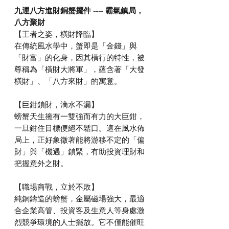
九運八方進財銅蟹擺件 ---- 霸氣鎮局，
八方聚財
【王者之姿，橫財降臨】
在傳統風水學中，蟹即是「金錢」與
「財富」的化身，因其橫行的特性，被
尊稱為「橫財大將軍」，蘊含著「大發
橫財」、「八方來財」的寓意。
【巨鉗鎖財，滴水不漏】
螃蟹天生擁有一雙強而有力的大巨鉗，
一旦鉗住目標便絕不鬆口。這在風水佈
局上，正好象徵著能將游移不定的「偏
財」與「機遇」鎖緊，有助投資理財和
把握意外之財。
【職場商戰，立於不敗】
純銅鑄造的螃蟹，金屬磁場強大，最適
合企業高管、投資客及生意人等身處激
烈競爭環境的人士擺放。它不僅能催旺