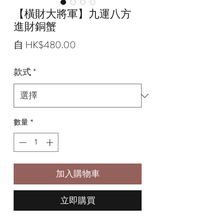
【橫財大將軍】九運八方
進財銅蟹
促
自
HK$480.00
銷
款式
*
價
格
數量
*
加入購物車
立即購買