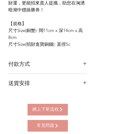
財運，更能招來貴人提攜，助您在洶湧
暗潮中穩操勝券！
【規格】
尺寸Size(銅蟹): 闊11cm x 深14cm x 高
8cm
尺寸Size(招財進寶銅錢): 直徑5c
付款方式
本店提供以下付款方式:
送貨安排
* 信用卡 (經由Stripe)
* 離線支付(包括轉數快 FPS, PayMe)
本店提供以下送貨方式:
* 八達通, AlipayHK, WeChat Pay HK (只
* 西營盤門市自取 (西營盤地鐵站B3出
限親自到門市付款)
口，步行2分鐘)
網上下單流程
* 順豐自助櫃 (順豐到付, HK$25+)
* 順豐上門 (順豐到付, HK$30+)
常見問題
* Gogo Delivery，運費到付