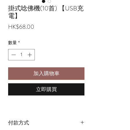
掛式唸佛機(10首) 【USB充
電】
價
HK$68.00
格
數量
*
加入購物車
立即購買
付款方式