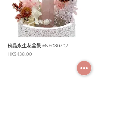
粉晶永生花盆景 #NF080702
紫水晶永生花盆景 #NF
價格
價格
HK$438.00
HK$498.00
加入成為會員
常見問題
條款及細則
使用條款及免責聲明
​關於我們
付款方法
隱私權政策
送貨安排
網上下單流程