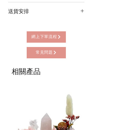
本店提供以下付款方式:
送貨安排
* 信用卡 (經由Stripe)
* 離線支付(包括轉數快 FPS, PayMe)
本店提供以下送貨方式:
* 八達通, AlipayHK, WeChat Pay HK (只
* 西營盤門市自取 (西營盤地鐵站B3出
限親自到門市付款)
口，步行2分鐘)
網上下單流程
* 順豐自助櫃 (順豐到付, HK$25+)
* 順豐上門 (順豐到付, HK$30+)
常見問題
* Gogo Delivery，運費到付
* 標準送貨服務 (滿指定金額免本地運費)
* 海外地區，運費需另行報價
相關產品