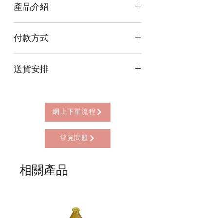
產品介紹
智、悲、行、願是大乘佛教四大菩薩之
付款方式
標徵，文殊表智慧、觀音表慈悲、普賢
表行踐、地藏表願力。
本店提供以下付款方式:
送貨安排
* 信用卡 (經由Stripe)
觀音菩薩：把孝養父母，尊敬師長擴展
* 離線支付(包括轉數快 FPS, PayMe)
到對一切眾生的大慈大悲是觀世音菩薩
本店提供以下送貨方式:
* 八達通, AlipayHK, WeChat Pay HK (只
表法的重要意義。要以善心善念善行對
* 西營盤門市自取 (西營盤地鐵站B3出
限親自到門市付款)
待一切眾生。不分國土，不分族類，不
口，步行2分鐘)
網上下單流程
分彼此，和睦相處，平等對待，互相尊
* 順豐自助櫃 (順豐到付, HK$25+)
重，互相關懷，永無間斷。
* 順豐上門 (順豐到付, HK$30+)
地藏菩薩：地是心地，藏是寶藏。人們
常見問題
* Gogo Delivery，運費到付
心地裡有無量的智慧，無量的德能，無
* 標準送貨服務 (滿指定金額免本地運費)
量的才藝。而孝敬、孝養父母，尊重師
* 海外地區，運費需另行報價
相關產品
長是開採心地寶藏的唯一方法。因此，
地藏菩薩表孝敬。
文殊菩薩：慈悲、孝敬都是建立在理性
的基礎上，不能感情用事，一定要理
智，理性。文殊菩薩代表理性，代表智