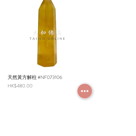
慧。
普賢菩薩：代表實行、孝敬、慈悲、智
慧，如果不能落實在生活和處事待人接
物上，就變成空談了，變得沒有意義
了。所以普賢菩薩教給我們實踐和實行
的重要性才可把地藏菩薩，觀音菩薩，
文殊菩薩的法門統統做到。
天然黃方解柱 #NF073106
天然黃方解柱 #NF073
價格
價格
HK$480.00
HK$290.00
加入成為會員