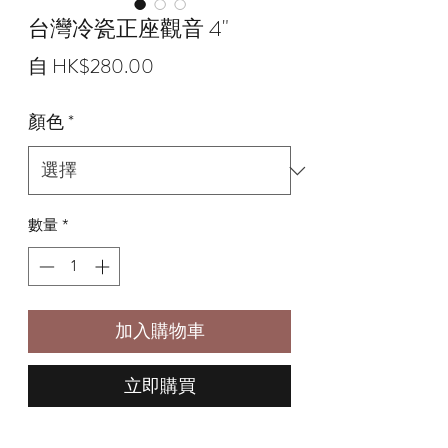
台灣冷瓷正座觀音 4"
促
自
HK$280.00
銷
顏色
*
價
格
數量
*
加入購物車
立即購買