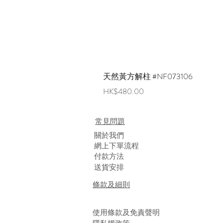
天然黃方解柱 #NF073106
價格
HK$480.00
常見問題
​關於我們
網上下單流程
付款方法
送貨安排
條款及細則
使用條款及免責聲明