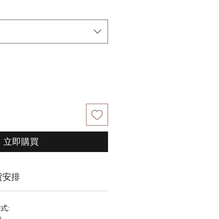
價
格
立即購買
貨安排
式:
)