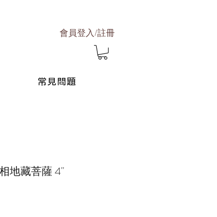
會員登入/註冊
常見問題
地藏菩薩 4"
促
銷