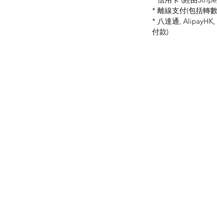
* 離線支付(包括轉數快 
* 八達通, AlipayH
付款)