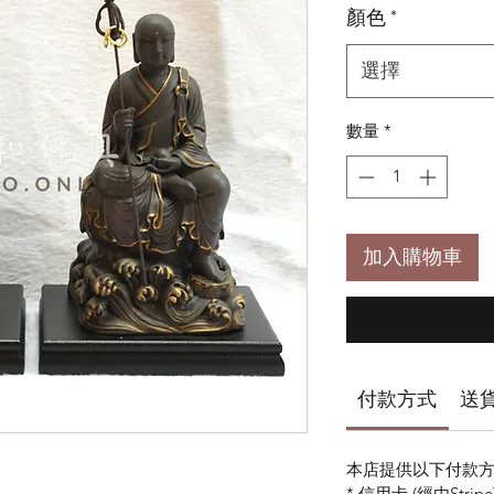
顏色
*
選擇
數量
*
加入購物車
付款方式
送
本店提供以下付款方
* 信用卡 (經由Stripe