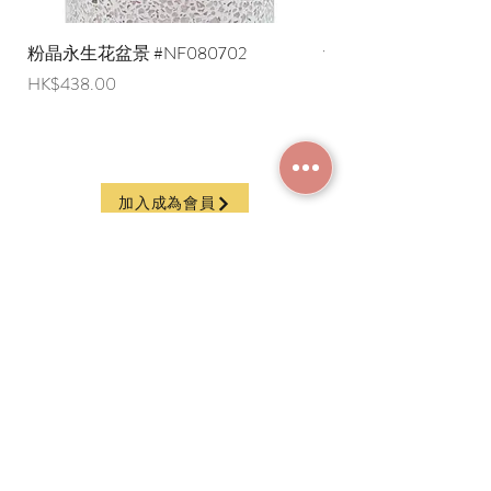
粉晶永生花盆景 #NF080702
紫水晶永生花盆景 #NF
價格
價格
HK$438.00
HK$498.00
加入成為會員
常見問題
條款及細則
使用條款及免責聲明
​關於我們
付款方法
隱私權政策
送貨安排
網上下單流程
香港西營盤德輔道西229號地下
G/F, 229 Des Voeux Road West, Sai Ying Pun,