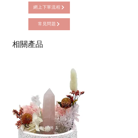
* 西營盤門市自取 (西營盤地鐵站B3出
限親自到門市付款)
口，步行2分鐘)
網上下單流程
* 順豐自助櫃 (順豐到付, HK$25+)
* 順豐上門 (順豐到付, HK$30+)
常見問題
* Gogo Delivery，運費到付
* 標準送貨服務 (滿指定金額免本地運費)
* 海外地區，運費需另行報價
相關產品