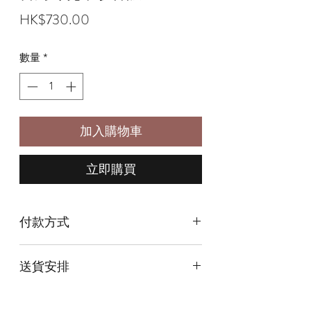
價
HK$730.00
格
數量
*
加入購物車
立即購買
付款方式
本店提供以下付款方式:
送貨安排
* 信用卡 (經由Stripe)
* 離線支付(包括轉數快 FPS, PayMe)
本店提供以下送貨方式:
* 八達通, AlipayHK, WeChat Pay HK (只