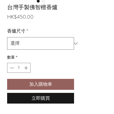
台灣手製佛智檀香爐
價
HK$450.00
格
香爐尺寸
*
數量
*
加入購物車
立即購買