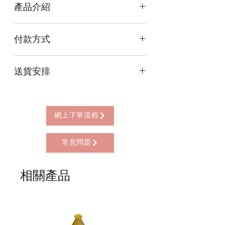
產品介紹
付款方式
本店提供以下付款方式:
送貨安排
* 信用卡 (經由Stripe)
* 離線支付(包括轉數快 FPS, PayMe)
本店提供以下送貨方式:
* 八達通, AlipayHK, WeChat Pay HK (只
* 西營盤門市自取 (西營盤地鐵站B3出
限親自到門市付款)
口，步行2分鐘)
網上下單流程
* 順豐自助櫃 (順豐到付, HK$25+)
* 順豐上門 (順豐到付, HK$30+)
常見問題
* Gogo Delivery，運費到付
* 標準送貨服務 (滿指定金額免本地運費)
* 海外地區，運費需另行報價
相關產品