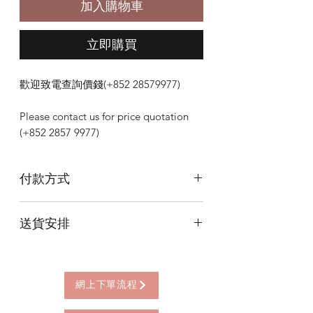
加入購物車
立即購買
歡迎致電查詢價錢(+852 28579977)
Please contact us for price quotation
(+852 2857 9977)
付款方式
本店提供以下付款方式:
送貨安排
* 信用卡 (經由Stripe)
* 離線支付(包括轉數快 FPS, PayMe)
本店提供以下送貨方式:
* 八達通, AlipayHK, WeChat Pay HK (只
* 西營盤門市自取 (西營盤地鐵站B3出
限親自到門市付款)
口，步行2分鐘)
網上下單流程
* 順豐自助櫃 (順豐到付, HK$25+)