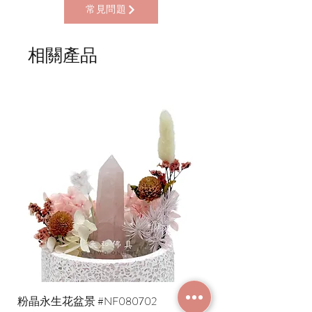
* 順豐上門 (順豐到付, HK$30+)
常見問題
* Gogo Delivery，運費到付
* 標準送貨服務 (滿指定金額免本地運費)
* 海外地區，運費需另行報價
相關產品
粉晶永生花盆景 #NF080702
紫水晶永生花盆景 #NF