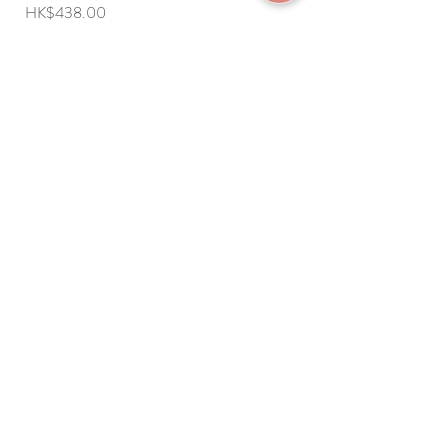
價格
價格
HK$438.00
HK$498.00
加入成為會員
常見問題
條款及細則
使用條款及免責聲明
​關於我們
付款方法
隱私權政策
送貨安排
網上下單流程
香港西營盤德輔道西229號地下
G/F, 229 Des Voeux Road West, Sai Ying Pun,
Hong Kong
電話:
+852 2857 9977
WhatsApp: +852 6543 2578