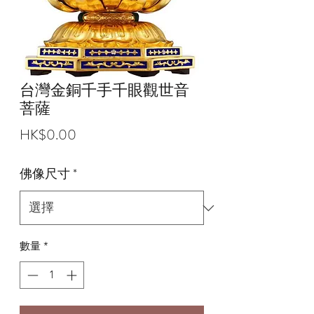
台灣金銅千手千眼觀世音
菩薩
價
HK$0.00
格
佛像尺寸
*
數量
*