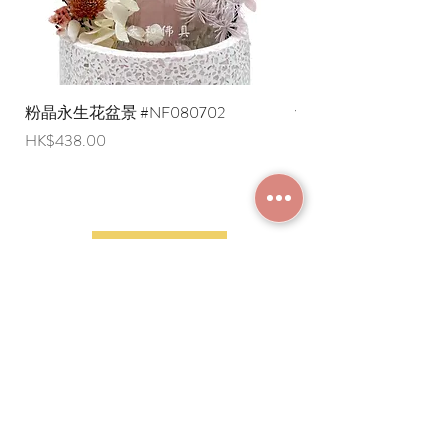
粉晶永生花盆景 #NF080702
紫水晶永生花盆景 #NF
價格
價格
HK$438.00
HK$498.00
加入成為會員
常見問題
條款及細則
使用條款及免責聲明
​關於我們
付款方法
隱私權政策
送貨安排
網上下單流程