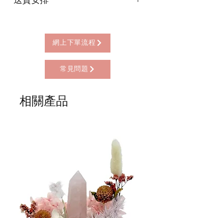
* 信用卡 (經由Stripe)
* 離線支付(包括轉數快 FPS, PayMe)
本店提供以下送貨方式:
* 八達通, AlipayHK, WeChat Pay HK (只
* 西營盤門市自取 (西營盤地鐵站B3出
限親自到門市付款)
口，步行2分鐘)
網上下單流程
* 順豐自助櫃 (順豐到付, HK$25+)
* 順豐上門 (順豐到付, HK$30+)
常見問題
* Gogo Delivery，運費到付
* 標準送貨服務 (滿指定金額免本地運費)
* 海外地區，運費需另行報價
相關產品