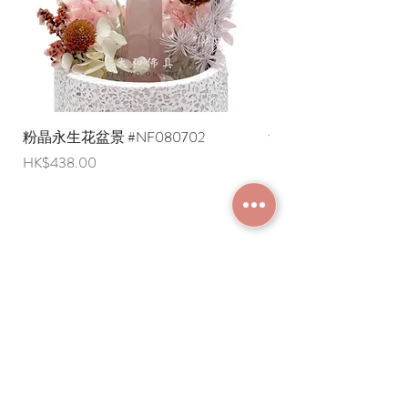
水晶、珍珠)
2. 修增業的黃色念珠: 可以增上財富、
福德 (如黃水晶)
3. 修懷業的紅色念珠: 可以懷攝人或非
人 (如珊瑚、瑪瑙、紅寶石)
4. 修誅業的藍色、綠色或黑色念珠: 可
以辟邪、遣除違緣 (如藍寶石、綠松石、
粉晶永生花盆景 #NF080702
紫水晶永生花盆景 #NF
青金石)
價格
價格
HK$438.00
HK$498.00
而天珠、菩提子做成的念珠，適用於各
種事業。
佛教界人士認為，人人都可以用念珠，
皆可獲無量福、滅無量罪。念珠佩戴最
加入成為會員
宜掛在頸上掛一圈/繞在手上繞兩圈/放
在台案上放三圈。
常見問題
條款及細則
使用條款及免責聲明
​關於我們
付款方法
隱私權政策
送貨安排
網上下單流程