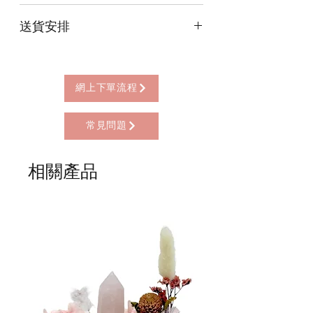
本店提供以下付款方式:
是幫助修行者提起正念，斷除煩惱，莊
送貨安排
* 信用卡 (經由Stripe)
嚴威儀。有人形象地稱念珠為「拴馬
* 離線支付(包括轉數快 FPS, PayMe)
索」，意指當人心如野馬、雜念紛飛的
本店提供以下送貨方式:
* 八達通, AlipayHK, WeChat Pay HK (只
時候，手掐念珠便可以遏制妄念，增定
* 西營盤門市自取 (西營盤地鐵站B3出
限親自到門市付款)
力，生智慧。
口，步行2分鐘)
網上下單流程
* 順豐自助櫃 (順豐到付, HK$25+)
念珠的顆數有什麼意義？
* 順豐上門 (順豐到付, HK$30+)
108粒是最為常見的數目，為了表示求
常見問題
* Gogo Delivery，運費到付
證百八三昧，斷除108種煩惱，從而使
* 標準送貨服務 (滿指定金額免本地運費)
身心能達到一種寂靜的狀態。百八煩惱
* 海外地區，運費需另行報價
相關產品
的內容，有多種不同的說法，總的來
說，六根各有苦、樂、捨三受，合為十
八種；又六根各有好、惡、平三種，合
為十八種，計三十六種，再配以過去、
現在、未來三世，合為108種煩惱。
念珠有哪些分類？
念珠可按照息、增、懷、誅四種事業來
分類。
1. 修息業的白色念珠: 可以淨除業障 (如