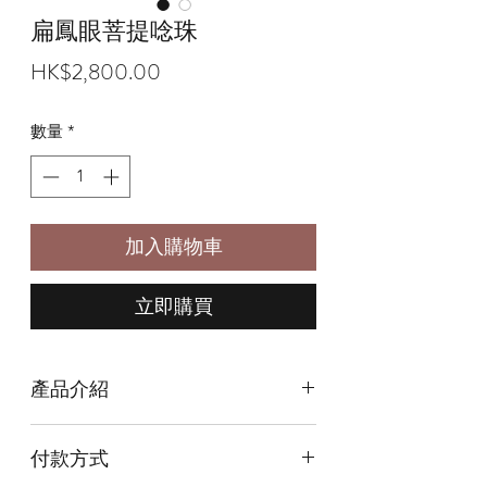
扁鳳眼菩提唸珠
價
HK$2,800.00
格
數量
*
加入購物車
立即購買
產品介紹
什麼是念珠？
付款方式
念珠也叫「誦珠」，是念佛或持咒時用
以記數的隨身法器。佩戴念珠的本義，