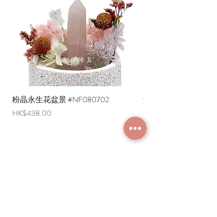
粉晶永生花盆景 #NF080702
紫水晶永生花盆景 #NF
價格
價格
HK$438.00
HK$498.00
加入成為會員
常見問題
條款及細則
使用條款及免責聲明
​關於我們