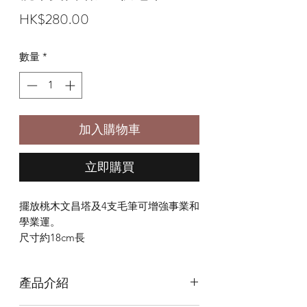
價
HK$280.00
格
數量
*
加入購物車
立即購買
擺放桃木文昌塔及4支毛筆可增強事業和
學業運。
尺寸約18cm長
產品介紹