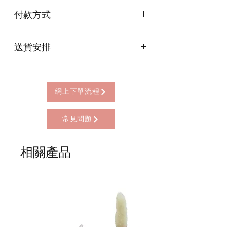
擺放桃木文昌塔及4支毛筆可增強事業和
付款方式
學業運。
尺寸約18cm長
本店提供以下付款方式:
送貨安排
* 信用卡 (經由Stripe)
* 離線支付(包括轉數快 FPS, PayMe)
本店提供以下送貨方式:
* 八達通, AlipayHK, WeChat Pay HK (只
* 西營盤門市自取 (西營盤地鐵站B3出
限親自到門市付款)
口，步行2分鐘)
網上下單流程
* 順豐自助櫃 (順豐到付, HK$25+)
* 順豐上門 (順豐到付, HK$30+)
常見問題
* Gogo Delivery，運費到付
* 標準送貨服務 (滿指定金額免本地運費)
* 海外地區，運費需另行報價
相關產品