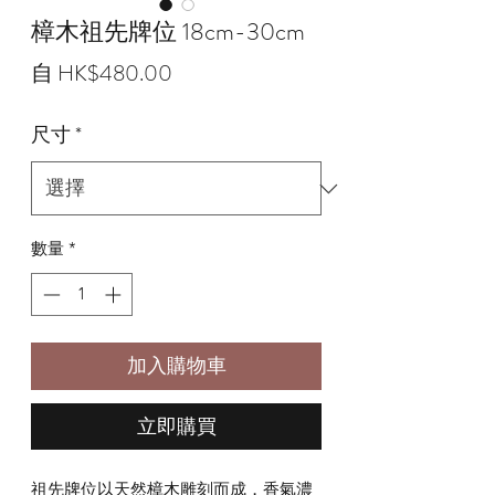
樟木祖先牌位 18cm-30cm
促
自
HK$480.00
銷
尺寸
*
價
格
數量
*
加入購物車
立即購買
祖先牌位以天然樟木雕刻而成，香氣濃