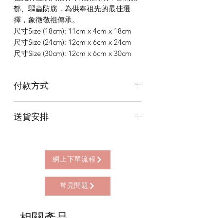
郁、驅蟲防腐，為供奉祖先的最佳選
擇，象徵敬祖傳承。
尺寸Size (18cm): 11cm x 4cm x 18cm
尺寸Size (24cm): 12cm x 6cm x 24cm
尺寸Size (30cm): 12cm x 6cm x 30cm
付款方式
本店提供以下付款方式:
送貨安排
* 信用卡 (經由Stripe)
* 離線支付(包括轉數快 FPS, PayMe)
本店提供以下送貨方式:
* 八達通, AlipayHK, WeChat Pay HK (只
* 西營盤門市自取 (西營盤地鐵站B3出
限親自到門市付款)
口，步行2分鐘)
網上下單流程
* 順豐自助櫃 (順豐到付, HK$25+)
* 順豐上門 (順豐到付, HK$30+)
常見問題
* Gogo Delivery，運費到付
* 標準送貨服務 (滿指定金額免本地運費)
* 海外地區，運費需另行報價
相關產品