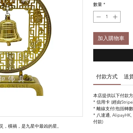
數量
*
加入購物車
付款方式
送
本店提供以下付款方
* 信用卡 (經由Stripe
* 離線支付(包括轉數快 
* 八達通, AlipayH
付款)
凶災，橫禍，是九星中最凶的星。