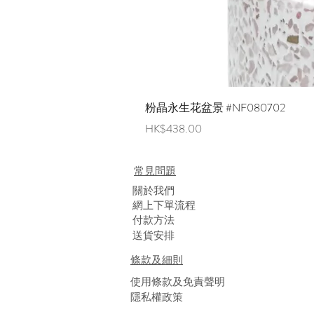
粉晶永生花盆景 #NF080702
價格
HK$438.00
常見問題
​關於我們
網上下單流程
付款方法
送貨安排
條款及細則
使用條款及免責聲明
隱私權政策