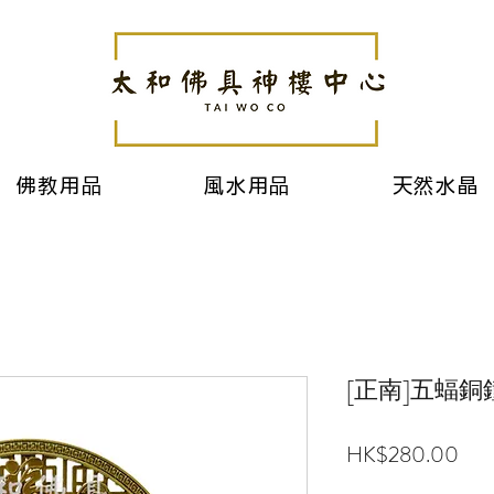
佛教用品
風水用品
天然水晶
[正南]五蝠銅
價
HK$280.00
格