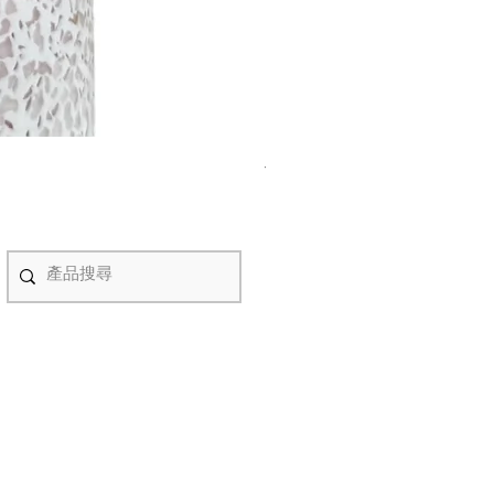
紫水晶永生花盆景 #NF08070
價格
HK$498.00