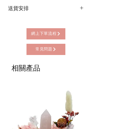
本店提供以下付款方式:
送貨安排
* 信用卡 (經由Stripe)
* 離線支付(包括轉數快 FPS, PayMe)
本店提供以下送貨方式:
* 八達通, AlipayHK, WeChat Pay HK (只
* 西營盤門市自取 (西營盤地鐵站B3出
限親自到門市付款)
口，步行2分鐘)
網上下單流程
* 順豐自助櫃 (順豐到付, HK$25+)
* 順豐上門 (順豐到付, HK$30+)
常見問題
* Gogo Delivery，運費到付
* 標準送貨服務 (滿指定金額免本地運費)
* 海外地區，運費需另行報價
相關產品