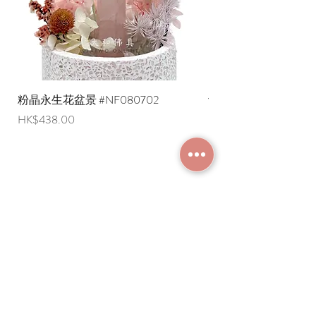
粉晶永生花盆景 #NF080702
紫水晶永生花盆景 #NF
價格
價格
HK$438.00
HK$498.00
加入成為會員
常見問題
條款及細則
使用條款及免責聲明
​關於我們
付款方法
隱私權政策
送貨安排
網上下單流程