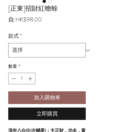
[正東]招財紅蟾蜍
促
自
HK$98.00
銷
款式
*
價
格
數量
*
加入購物車
立即購買
流年八白位(左輔星)：主正財，功名，富