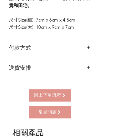
貴和田宅。
尺寸Size(細): 7cm x 6cm x 4.5cm
尺寸Size(大): 10cm x 9cm x 7cm
付款方式
本店提供以下付款方式:
送貨安排
* 信用卡 (經由Stripe)
* 離線支付(包括轉數快 FPS, PayMe)
本店提供以下送貨方式:
* 八達通, AlipayHK, WeChat Pay HK (只
* 西營盤門市自取 (西營盤地鐵站B3出
限親自到門市付款)
口，步行2分鐘)
網上下單流程
* 順豐自助櫃 (順豐到付, HK$25+)
* 順豐上門 (順豐到付, HK$30+)
常見問題
* Gogo Delivery，運費到付
* 標準送貨服務 (滿指定金額免本地運費)
* 海外地區，運費需另行報價
相關產品