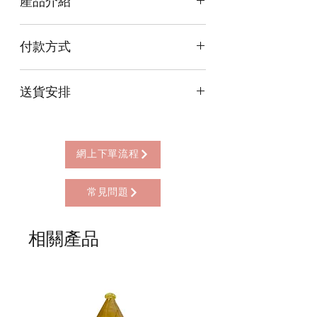
產品介紹
一筒約800支Around 800 pieces per
付款方式
pack
本店提供以下付款方式:
送貨安排
* 信用卡 (經由Stripe)
* 離線支付(包括轉數快 FPS, PayMe)
本店提供以下送貨方式:
* 八達通, AlipayHK, WeChat Pay HK (只
* 西營盤門市自取 (西營盤地鐵站B3出
限親自到門市付款)
口，步行2分鐘)
網上下單流程
* 順豐自助櫃 (順豐到付, HK$25+)
* 順豐上門 (順豐到付, HK$30+)
常見問題
* Gogo Delivery，運費到付
* 標準送貨服務 (滿指定金額免本地運費)
* 海外地區，運費需另行報價
相關產品