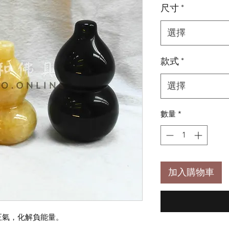
尺寸
*
價
格
選擇
款式
*
選擇
數量
*
加入購物車
正氣，化解負能量。