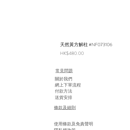
天然黃方解柱 #NF073106
價格
HK$480.00
常見問題
​關於我們
網上下單流程
付款方法
送貨安排
條款及細則
使用條款及免責聲明