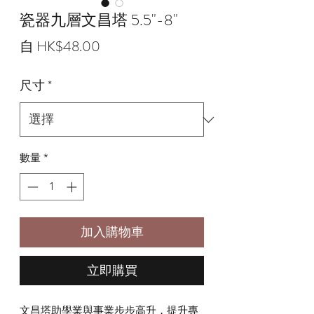
瓷器九層文昌塔 5.5"-8"
促
自
HK$48.00
銷
尺寸
*
價
格
數量
*
加入購物車
立即購買
文昌塔助學業與事業步步高升，提升專