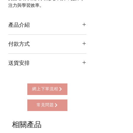
注力與學習效率。
產品介紹
文昌塔助學業與事業步步高升，提升專
付款方式
注力與學習效率。
本店提供以下付款方式:
送貨安排
* 信用卡 (經由Stripe)
* 離線支付(包括轉數快 FPS, PayMe)
本店提供以下送貨方式:
* 八達通, AlipayHK, WeChat Pay HK (只
* 西營盤門市自取 (西營盤地鐵站B3出
限親自到門市付款)
口，步行2分鐘)
網上下單流程
* 順豐自助櫃 (順豐到付, HK$25+)
* 順豐上門 (順豐到付, HK$30+)
常見問題
* Gogo Delivery，運費到付
* 標準送貨服務 (滿指定金額免本地運費)
* 海外地區，運費需另行報價
相關產品