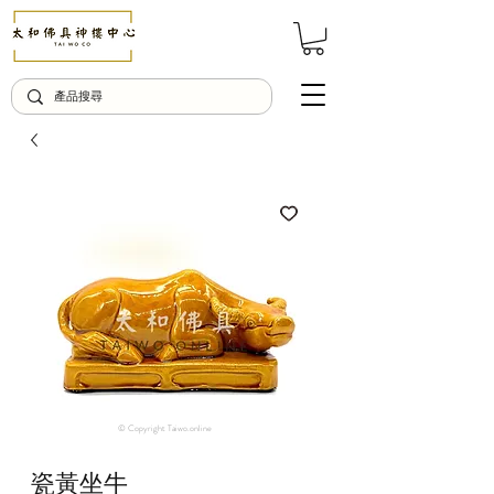
© Copyright Taiwo.online
瓷黃坐牛