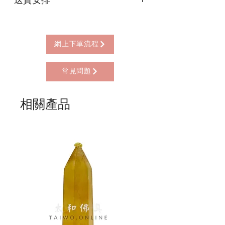
* 信用卡 (經由Stripe)
* 離線支付(包括轉數快 FPS, PayMe)
本店提供以下送貨方式:
* 八達通, AlipayHK, WeChat Pay HK (只
* 西營盤門市自取 (西營盤地鐵站B3出
限親自到門市付款)
口，步行2分鐘)
網上下單流程
* 順豐自助櫃 (順豐到付, HK$25+)
* 順豐上門 (順豐到付, HK$30+)
常見問題
* Gogo Delivery，運費到付
* 標準送貨服務 (滿指定金額免本地運費)
* 海外地區，運費需另行報價
相關產品