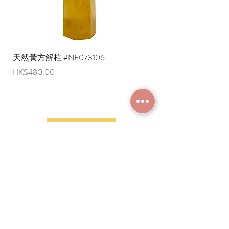
天然黃方解柱 #NF073106
天然黃方解柱 #NF073
價格
價格
HK$480.00
HK$290.00
加入成為會員
常見問題
條款及細則
使用條款及免責聲明
​關於我們
付款方法
隱私權政策
送貨安排
網上下單流程