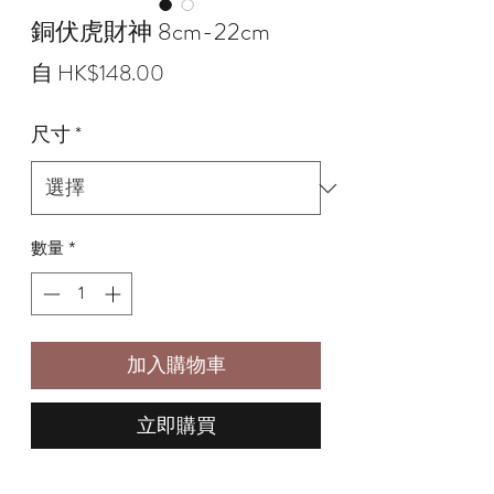
銅伏虎財神 8cm-22cm
促
自
HK$148.00
銷
尺寸
*
價
格
數量
*
加入購物車
立即購買