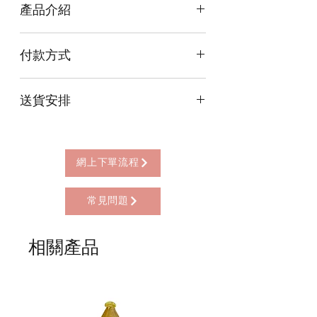
產品介紹
尺寸 Size (8cm): 8.5cm x 4cm x 8cm
付款方式
尺寸 Size (13cm): 12cm x 7cm x 13cm
尺寸 Size (23cm): 22cm x 13cm x 23cm
本店提供以下付款方式:
送貨安排
* 信用卡 (經由Stripe)
* 離線支付(包括轉數快 FPS, PayMe)
本店提供以下送貨方式:
* 八達通, AlipayHK, WeChat Pay HK (只
* 西營盤門市自取 (西營盤地鐵站B3出
限親自到門市付款)
口，步行2分鐘)
網上下單流程
* 順豐自助櫃 (順豐到付, HK$25+)
* 順豐上門 (順豐到付, HK$30+)
常見問題
* Gogo Delivery，運費到付
* 標準送貨服務 (滿指定金額免本地運費)
* 海外地區，運費需另行報價
相關產品