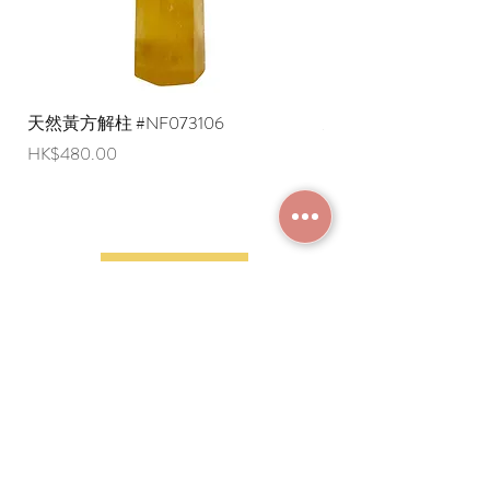
天然黃方解柱 #NF073106
天然黃方解柱 #NF073
價格
價格
HK$480.00
HK$290.00
加入成為會員
常見問題
條款及細則
使用條款及免責聲明
​關於我們
付款方法
隱私權政策
送貨安排
網上下單流程