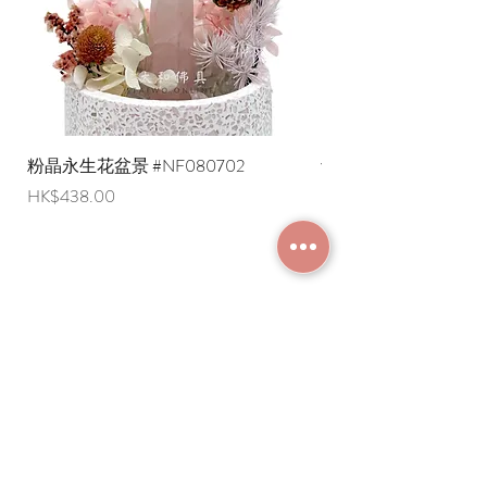
粉晶永生花盆景 #NF080702
紫水晶永生花盆景 #NF
價格
價格
HK$438.00
HK$498.00
加入成為會員
常見問題
條款及細則
使用條款及免責聲明
​關於我們
付款方法
隱私權政策
送貨安排
網上下單流程