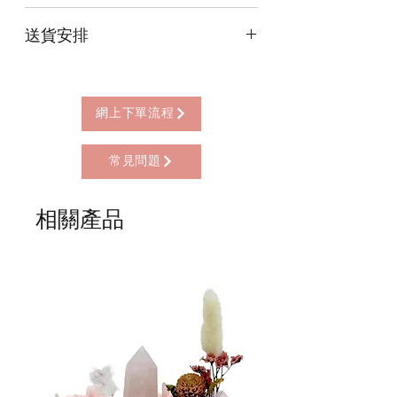
本店提供以下付款方式:
送貨安排
* 信用卡 (經由Stripe)
* 離線支付(包括轉數快 FPS, PayMe)
本店提供以下送貨方式:
* 八達通, AlipayHK, WeChat Pay HK (只
* 西營盤門市自取 (西營盤地鐵站B3出
限親自到門市付款)
口，步行2分鐘)
網上下單流程
* 順豐自助櫃 (順豐到付, HK$25+)
* 順豐上門 (順豐到付, HK$30+)
常見問題
* Gogo Delivery，運費到付
* 標準送貨服務 (滿指定金額免本地運費)
* 海外地區，運費需另行報價
相關產品