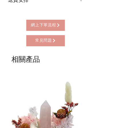
* 信用卡 (經由Stripe)
* 離線支付(包括轉數快 FPS, PayMe)
本店提供以下送貨方式:
* 八達通, AlipayHK, WeChat Pay HK (只
* 西營盤門市自取 (西營盤地鐵站B3出
限親自到門市付款)
口，步行2分鐘)
網上下單流程
* 順豐自助櫃 (順豐到付, HK$25+)
* 順豐上門 (順豐到付, HK$30+)
常見問題
* Gogo Delivery，運費到付
* 標準送貨服務 (滿指定金額免本地運費)
* 海外地區，運費需另行報價
相關產品