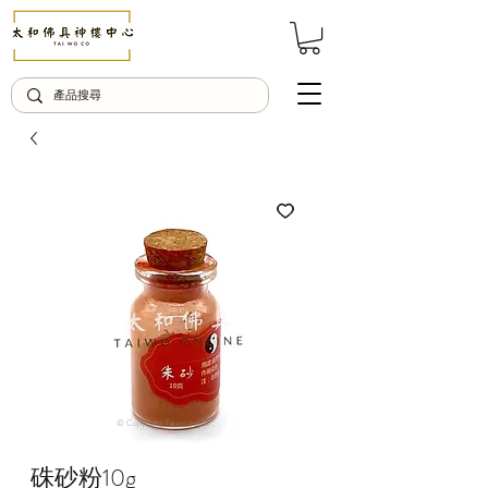
© Copyright Taiwo.online
硃砂粉10g