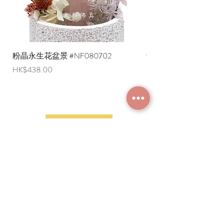
粉晶永生花盆景 #NF080702
紫水晶永生花盆景 #NF
價格
價格
HK$438.00
HK$498.00
加入成為會員
常見問題
條款及細則
使用條款及免責聲明
​關於我們
付款方法
隱私權政策
送貨安排
網上下單流程