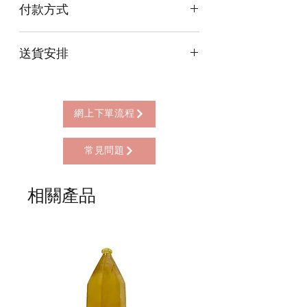
付款方式
本店提供以下付款方式:
送貨安排
* 信用卡 (經由Stripe)
* 離線支付(包括轉數快 FPS, PayMe)
本店提供以下送貨方式:
* 八達通, AlipayHK, WeChat Pay HK (只
* 西營盤門市自取 (西營盤地鐵站B3出
限親自到門市付款)
口，步行2分鐘)
網上下單流程
* 順豐自助櫃 (順豐到付, HK$25+)
* 順豐上門 (順豐到付, HK$30+)
常見問題
* Gogo Delivery，運費到付
* 標準送貨服務 (滿指定金額免本地運費)
* 海外地區，運費需另行報價
相關產品