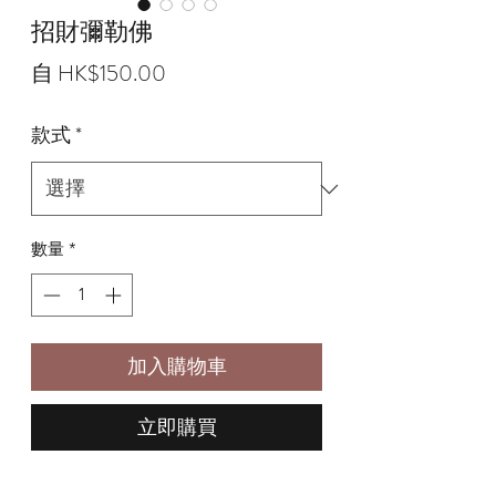
招財彌勒佛
促
自
HK$150.00
銷
款式
*
價
格
數量
*
加入購物車
立即購買