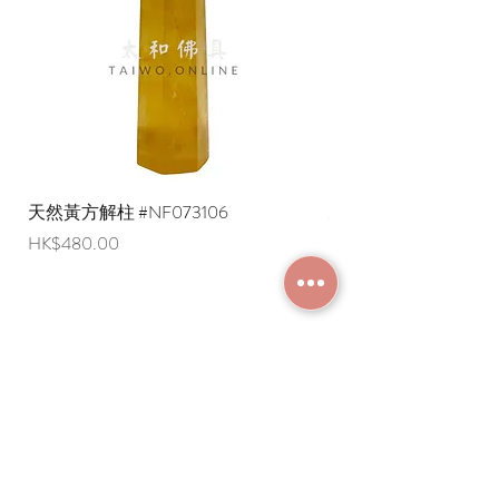
天然黃方解柱 #NF073106
天然黃方解柱 #NF073
價格
價格
HK$480.00
HK$290.00
加入成為會員
常見問題
條款及細則
使用條款及免責聲明
​關於我們
付款方法
隱私權政策