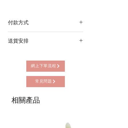
付款方式
本店提供以下付款方式:
送貨安排
* 信用卡 (經由Stripe)
* 離線支付(包括轉數快 FPS, PayMe)
本店提供以下送貨方式:
* 八達通, AlipayHK, WeChat Pay HK (只
* 西營盤門市自取 (西營盤地鐵站B3出
限親自到門市付款)
口，步行2分鐘)
網上下單流程
* 順豐自助櫃 (順豐到付, HK$25+)
* 順豐上門 (順豐到付, HK$30+)
常見問題
* Gogo Delivery，運費到付
* 標準送貨服務 (滿指定金額免本地運費)
* 海外地區，運費需另行報價
相關產品