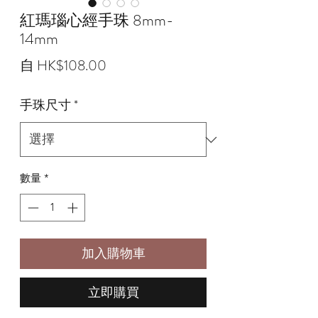
紅瑪瑙心經手珠 8mm-
14mm
促
自
HK$108.00
銷
手珠尺寸
*
價
格
數量
*
加入購物車
立即購買