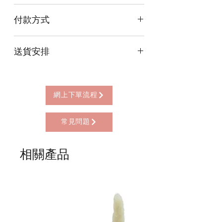
尺寸Size(細Small): 6cm x 6cm x 7cm 尺
付款方式
寸Size(大Large): 8cm x 8cm x 9cm
本店提供以下付款方式:
送貨安排
* 信用卡 (經由Stripe)
* 離線支付(包括轉數快 FPS, PayMe)
本店提供以下送貨方式:
* 八達通, AlipayHK, WeChat Pay HK (只
* 西營盤門市自取 (西營盤地鐵站B3出
限親自到門市付款)
口，步行2分鐘)
網上下單流程
* 順豐自助櫃 (順豐到付, HK$25+)
* 順豐上門 (順豐到付, HK$30+)
常見問題
* Gogo Delivery，運費到付
* 標準送貨服務 (滿指定金額免本地運費)
* 海外地區，運費需另行報價
相關產品