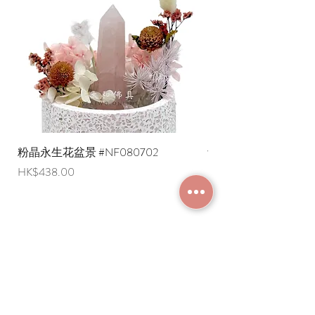
粉晶永生花盆景 #NF080702
紫水晶永生花盆景 #NF
價格
價格
HK$438.00
HK$498.00
加入成為會員
常見問題
條款及細則
使用條款及免責聲明
​關於我們