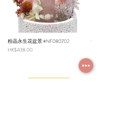
粉晶永生花盆景 #NF080702
紫水晶永生花盆景 #NF
價格
價格
HK$438.00
HK$498.00
加入成為會員
常見問題
條款及細則
使用條款及免責聲明
​關於我們
付款方法
隱私權政策
送貨安排
網上下單流程