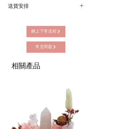
送貨安排
* 信用卡 (經由Stripe)
* 離線支付(包括轉數快 FPS, PayMe)
本店提供以下送貨方式:
* 八達通, AlipayHK, WeChat Pay HK (只
* 西營盤門市自取 (西營盤地鐵站B3出
限親自到門市付款)
口，步行2分鐘)
網上下單流程
* 順豐自助櫃 (順豐到付, HK$25+)
* 順豐上門 (順豐到付, HK$30+)
常見問題
* Gogo Delivery，運費到付
* 標準送貨服務 (滿指定金額免本地運費)
* 海外地區，運費需另行報價
相關產品