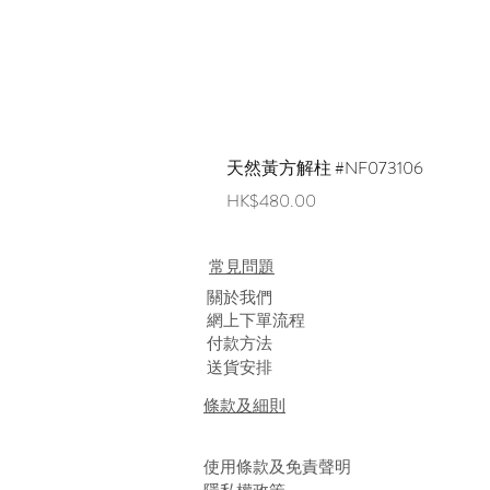
天然黃方解柱 #NF073106
價格
HK$480.00
常見問題
​關於我們
網上下單流程
付款方法
送貨安排
條款及細則
使用條款及免責聲明