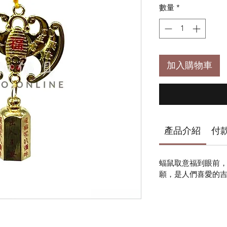
數量
*
加入購物車
產品介紹
付
蝠鼠取意福到眼前
願，是人們喜愛的