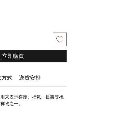
立即購買
款方式
送貨安排
，用來表示喜慶、福氣、長壽等祝
吉祥物之一。