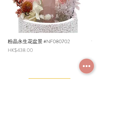
粉晶永生花盆景 #NF080702
紫水晶永生花盆景 #NF
價格
價格
HK$438.00
HK$498.00
加入成為會員
常見問題
條款及細則
使用條款及免責聲明
​關於我們
付款方法
隱私權政策
送貨安排
網上下單流程