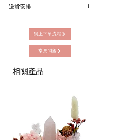
送貨安排
* 信用卡 (經由Stripe)
* 離線支付(包括轉數快 FPS, PayMe)
本店提供以下送貨方式:
* 八達通, AlipayHK, WeChat Pay HK (只
* 西營盤門市自取 (西營盤地鐵站B3出
限親自到門市付款)
口，步行2分鐘)
網上下單流程
* 順豐自助櫃 (順豐到付, HK$25+)
* 順豐上門 (順豐到付, HK$30+)
常見問題
* Gogo Delivery，運費到付
* 標準送貨服務 (滿指定金額免本地運費)
* 海外地區，運費需另行報價
相關產品