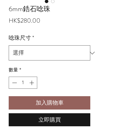
6mm鋯石唸珠
價
HK$280.00
格
唸珠尺寸
*
數量
*
加入購物車
立即購買