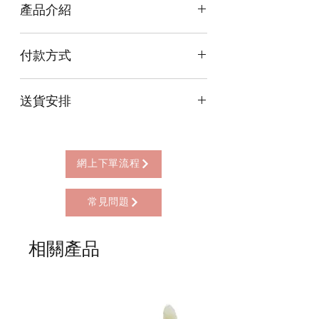
產品介紹
什麼是念珠？
付款方式
念珠也叫「誦珠」，是念佛或持咒時用
以記數的隨身法器。佩戴念珠的本義，
本店提供以下付款方式:
是幫助修行者提起正念，斷除煩惱，莊
送貨安排
* 信用卡 (經由Stripe)
嚴威儀。有人形象地稱念珠為「拴馬
* 離線支付(包括轉數快 FPS, PayMe)
索」，意指當人心如野馬、雜念紛飛的
本店提供以下送貨方式:
* 八達通, AlipayHK, WeChat Pay HK (只
時候，手掐念珠便可以遏制妄念，增定
* 西營盤門市自取 (西營盤地鐵站B3出
限親自到門市付款)
力，生智慧。
口，步行2分鐘)
網上下單流程
* 順豐自助櫃 (順豐到付, HK$25+)
念珠的顆數有什麼意義？
* 順豐上門 (順豐到付, HK$30+)
108粒是最為常見的數目，為了表示求
常見問題
* Gogo Delivery，運費到付
證百八三昧，斷除108種煩惱，從而使
* 標準送貨服務 (滿指定金額免本地運費)
身心能達到一種寂靜的狀態。百八煩惱
* 海外地區，運費需另行報價
相關產品
的內容，有多種不同的說法，總的來
說，六根各有苦、樂、捨三受，合為十
八種；又六根各有好、惡、平三種，合
為十八種，計三十六種，再配以過去、
現在、未來三世，合為108種煩惱。