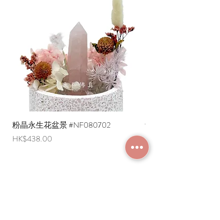
念珠有哪些分類？
念珠可按照息、增、懷、誅四種事業來
分類。
1. 修息業的白色念珠: 可以淨除業障 (如
水晶、珍珠)
2. 修增業的黃色念珠: 可以增上財富、
福德 (如黃水晶)
3. 修懷業的紅色念珠: 可以懷攝人或非
人 (如珊瑚、瑪瑙、紅寶石)
4. 修誅業的藍色、綠色或黑色念珠: 可
以辟邪、遣除違緣 (如藍寶石、綠松石、
粉晶永生花盆景 #NF080702
紫水晶永生花盆景 #NF
青金石)
價格
價格
HK$438.00
HK$498.00
而天珠、菩提子做成的念珠，適用於各
種事業。
佛教界人士認為，人人都可以用念珠，
皆可獲無量福、滅無量罪。念珠佩戴最
加入成為會員
宜掛在頸上掛一圈/繞在手上繞兩圈/放
在台案上放三圈。