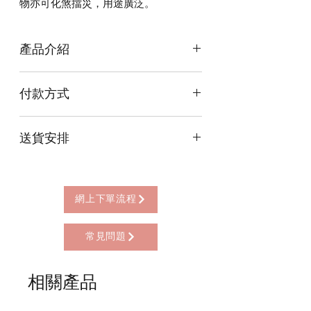
物亦可化煞擋災，用途廣泛。
產品介紹
此銅葫蘆上刻八卦太極圖案，兩側是
付款方式
「鎮宅之寶」四字。
銅葫蘆具有神奇的化病災、強身健體、
本店提供以下付款方式:
防病怯病、增益健康之功效。
送貨安排
* 信用卡 (經由Stripe)
若家中有久病之人，不妨掛一隻銅葫蘆
* 離線支付(包括轉數快 FPS, PayMe)
在病人臥室，小孩、老人更應選用。此
本店提供以下送貨方式:
* 八達通, AlipayHK, WeChat Pay HK (只
物亦可化煞擋災，用途廣泛。
* 西營盤門市自取 (西營盤地鐵站B3出
限親自到門市付款)
放於床頭，對於加強夫妻緣有奇效。
口，步行2分鐘)
網上下單流程
* 順豐自助櫃 (順豐到付, HK$25+)
* 順豐上門 (順豐到付, HK$30+)
常見問題
* Gogo Delivery，運費到付
* 標準送貨服務 (滿指定金額免本地運費)
* 海外地區，運費需另行報價
相關產品