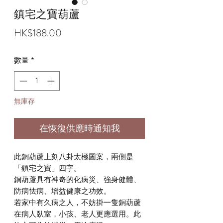
鎮宅之寶葫蘆
價
HK$188.00
格
數量
*
無庫存
在恢復供應時通知我
此銅葫蘆上刻八卦太極圖案，兩側是
「鎮宅之寶」四字。
銅葫蘆具有神奇的化病災、強身健體、
防病怯病、增益健康之功效。
若家中有久病之人，不妨掛一隻銅葫蘆
在病人臥室，小孩、老人更應選用。此