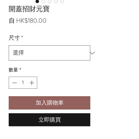
開蓋招財元寶
促
自
HK$180.00
銷
尺寸
*
價
格
數量
*
加入購物車
立即購買