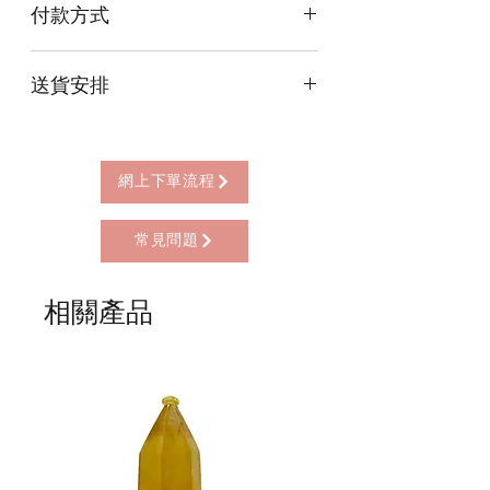
付款方式
本店提供以下付款方式:
送貨安排
* 信用卡 (經由Stripe)
* 離線支付(包括轉數快 FPS, PayMe)
本店提供以下送貨方式:
* 八達通, AlipayHK, WeChat Pay HK (只
* 西營盤門市自取 (西營盤地鐵站B3出
限親自到門市付款)
口，步行2分鐘)
網上下單流程
* 順豐自助櫃 (順豐到付, HK$25+)
* 順豐上門 (順豐到付, HK$30+)
常見問題
* Gogo Delivery，運費到付
* 標準送貨服務 (滿指定金額免本地運費)
* 海外地區，運費需另行報價
相關產品