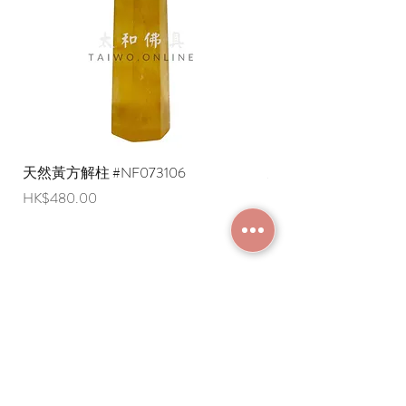
天然黃方解柱 #NF073106
天然黃方解柱 #NF073
價格
價格
HK$480.00
HK$290.00
加入成為會員
常見問題
條款及細則
使用條款及免責聲明
​關於我們
付款方法
隱私權政策