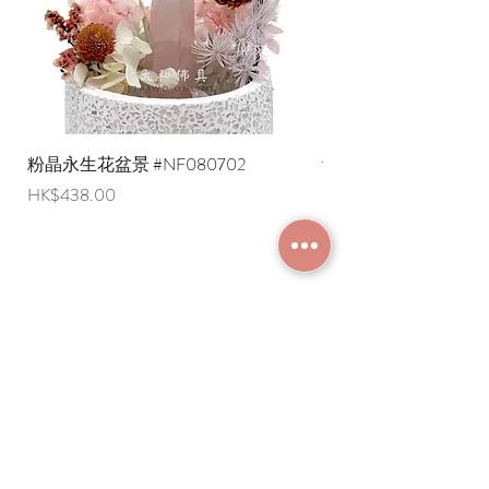
粉晶永生花盆景 #NF080702
紫水晶永生花盆景 #NF
價格
價格
HK$438.00
HK$498.00
加入成為會員
常見問題
條款及細則
使用條款及免責聲明
​關於我們
付款方法
隱私權政策
送貨安排
網上下單流程