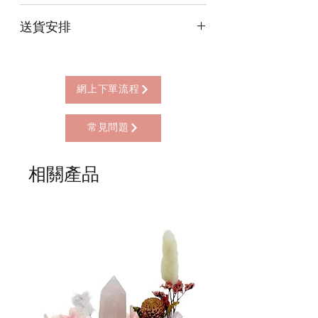
本店提供以下付款方式:
送貨安排
* 信用卡 (經由Stripe)
* 離線支付(包括轉數快 FPS, PayMe)
本店提供以下送貨方式:
* 八達通, AlipayHK, WeChat Pay HK (只
* 西營盤門市自取 (西營盤地鐵站B3出
限親自到門市付款)
口，步行2分鐘)
網上下單流程
* 順豐自助櫃 (順豐到付, HK$25+)
* 順豐上門 (順豐到付, HK$30+)
常見問題
* Gogo Delivery，運費到付
* 標準送貨服務 (滿指定金額免本地運費)
* 海外地區，運費需另行報價
相關產品