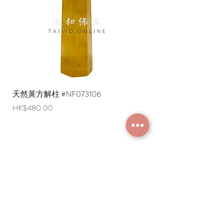
天然黃方解柱 #NF073106
天然黃方解柱 #NF073
價格
價格
HK$480.00
HK$290.00
加入成為會員
常見問題
條款及細則
使用條款及免責聲明
​關於我們
付款方法
隱私權政策