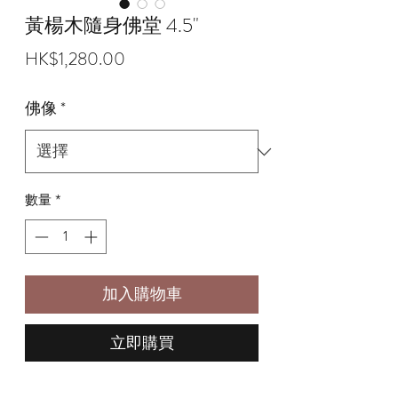
黃楊木隨身佛堂 4.5"
價
HK$1,280.00
格
佛像
*
數量
*
加入購物車
立即購買