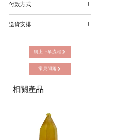
付款方式
本店提供以下付款方式:
送貨安排
* 信用卡 (經由Stripe)
* 離線支付(包括轉數快 FPS, PayMe)
本店提供以下送貨方式:
* 八達通, AlipayHK, WeChat Pay HK (只
* 西營盤門市自取 (西營盤地鐵站B3出
限親自到門市付款)
口，步行2分鐘)
網上下單流程
* 順豐自助櫃 (順豐到付, HK$25+)
* 順豐上門 (順豐到付, HK$30+)
常見問題
* Gogo Delivery，運費到付
* 標準送貨服務 (滿指定金額免本地運費)
* 海外地區，運費需另行報價
相關產品