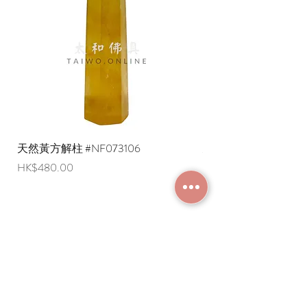
天然黃方解柱 #NF073106
天然黃方解柱 #NF073
價格
價格
HK$480.00
HK$290.00
加入成為會員
常見問題
條款及細則
使用條款及免責聲明
​關於我們