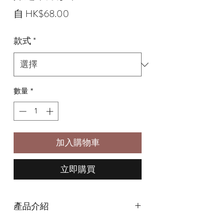
促
自
HK$68.00
銷
款式
*
價
格
數量
*
加入購物車
立即購買
產品介紹