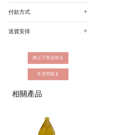
尺寸Size(細Small): 10cm x 10cm x 4cm
付款方式
尺寸Size(中Medium): 12cm x 12cm x
4cm
本店提供以下付款方式:
尺寸Size(大Large): 14cm x 14cm x 4cm
送貨安排
* 信用卡 (經由Stripe)
* 離線支付(包括轉數快 FPS, PayMe)
本店提供以下送貨方式:
* 八達通, AlipayHK, WeChat Pay HK (只
* 西營盤門市自取 (西營盤地鐵站B3出
限親自到門市付款)
口，步行2分鐘)
網上下單流程
* 順豐自助櫃 (順豐到付, HK$25+)
* 順豐上門 (順豐到付, HK$30+)
常見問題
* Gogo Delivery，運費到付
* 標準送貨服務 (滿指定金額免本地運費)
* 海外地區，運費需另行報價
相關產品