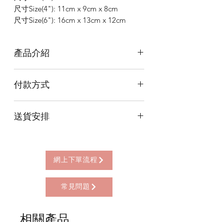
尺寸Size(4"): 11cm x 9cm x 8cm
尺寸Size(6"): 16cm x 13cm x 12cm
產品介紹
蟾蜍能夠吸財納財、鎮宅化煞，可區分
付款方式
成吐錢及吸財等兩種類別:
1. 吐錢 (口中有咬銅錢的): 在風水擺放
本店提供以下付款方式:
上，頭最好朝向屋內，才能讓財運滾滾
送貨安排
* 信用卡 (經由Stripe)
來。
* 離線支付(包括轉數快 FPS, PayMe)
2. 吸財 (口中沒有咬銅錢的): 在風水擺放
本店提供以下送貨方式:
* 八達通, AlipayHK, WeChat Pay HK (只
上，則要將頭朝向屋外，才能幫主人將
* 西營盤門市自取 (西營盤地鐵站B3出
限親自到門市付款)
四面八方的財氣吸納到屋裡來。
口，步行2分鐘)
網上下單流程
* 順豐自助櫃 (順豐到付, HK$25+)
注意事項⚠
* 順豐上門 (順豐到付, HK$30+)
蟾蜍的擺放高度不能太低，才有助於招
常見問題
* Gogo Delivery，運費到付
引財氣。不過若是家中有供奉神明，擺
* 標準送貨服務 (滿指定金額免本地運費)
放高度切忌不得高過神佛，也不能直接
* 海外地區，運費需另行報價
相關產品
面對神佛，以免犯沖。 在供奉上只需在