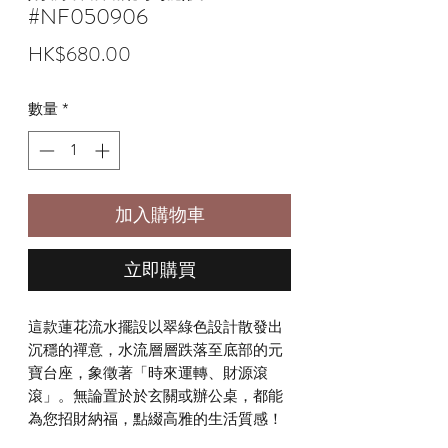
#NF050906
價
HK$680.00
格
數量
*
加入購物車
立即購買
這款蓮花流水擺設以翠綠色設計散發出
沉穩的禪意，水流層層跌落至底部的元
寶台座，象徵著「時來運轉、財源滾
滾」。無論置於於玄關或辦公桌，都能
為您招財納福，點綴高雅的生活質感！