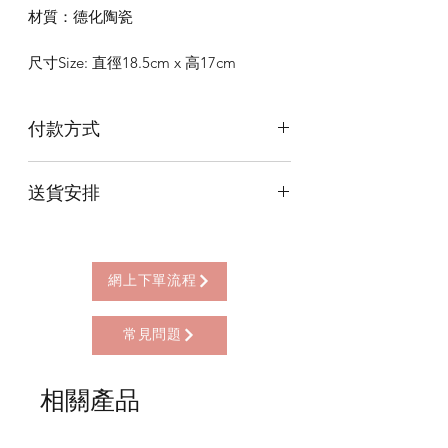
材質：德化陶瓷
尺寸Size: 直徑18.5cm x 高17cm
付款方式
本店提供以下付款方式:
送貨安排
* 信用卡 (經由Stripe)
* 離線支付(包括轉數快 FPS, PayMe)
本店提供以下送貨方式:
* 八達通, AlipayHK, WeChat Pay HK (只
* 西營盤門市自取 (西營盤地鐵站B3出
限親自到門市付款)
口，步行2分鐘)
網上下單流程
* 順豐自助櫃 (順豐到付, HK$25+)
* 順豐上門 (順豐到付, HK$30+)
常見問題
* Gogo Delivery，運費到付
* 標準送貨服務 (滿指定金額免本地運費)
* 海外地區，運費需另行報價
相關產品