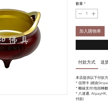
數量
*
加入購物車
付款方式
送
本店提供以下付款方
* 信用卡 (經由Stripe
* 離線支付(包括轉數快 
* 八達通, AlipayH
付款)