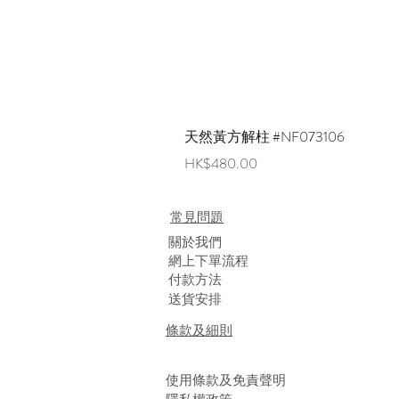
天然黃方解柱 #NF073106
價格
HK$480.00
常見問題
​關於我們
網上下單流程
付款方法
送貨安排
條款及細則
使用條款及免責聲明