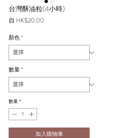
台灣酥油粒(4小時)
促
自
HK$20.00
銷
顏色
*
價
格
數量
*
數量
*
加入購物車