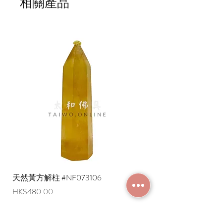
相關產品
2. 請妥善儲存，以防蟲蟻咬食
3. 本產品油脂柔軟，表面如有少許液態
油脂為正常現象，不影響品質，請安心
使用
4. 為維護桌面安全，請使用磁墊或其他
隔熱墊
5. 點燃時請勿靠近易燃物，前後左右燈
距勿少於十公分，並保持空氣流通，以
免溫度過高造成危險
產地：台灣製造
天然黃方解柱 #NF073106
天然黃方解柱 #NF073
價格
價格
HK$480.00
HK$290.00