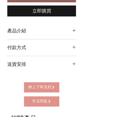
立即購買
產品介紹
銷售規格 : 每排10粒，可以購買10排
付款方式
(100粒 )或100排 (1000粒 )
燃燒時間: 4小時
本店提供以下付款方式:
送貨安排
* 信用卡 (經由Stripe)
用途：
* 離線支付(包括轉數快 FPS, PayMe)
點燈供佛可獲得無量之功德福報，工作
本店提供以下送貨方式:
* 八達通, AlipayHK, WeChat Pay HK (只
順遂前途光明富足，開啟智慧讀書考試
* 西營盤門市自取 (西營盤地鐵站B3出
限親自到門市付款)
順利。
口，步行2分鐘)
網上下單流程
黃燭．黃蓮，當用以增長福慧。
* 順豐自助櫃 (順豐到付, HK$25+)
* 順豐上門 (順豐到付, HK$30+)
紅燭．紅蓮，當用以祈禱許願。
常見問題
* Gogo Delivery，運費到付
* 標準送貨服務 (滿指定金額免本地運費)
使用注意事項：
* 海外地區，運費需另行報價
1. 避免放置潮溼處及直接日曬