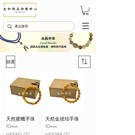
篩選
天然蜜蠟手珠
天然金琥珀手珠
10mm
10mm
價格
價格
HK$810.00
HK$988.00