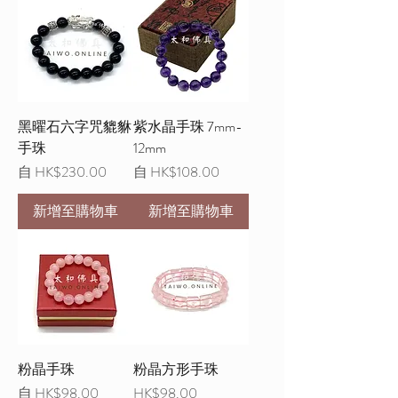
黑曜石六字咒貔貅
紫水晶手珠 7mm-
手珠
12mm
促銷價格
促銷價格
自
HK$230.00
自
HK$108.00
新增至購物車
新增至購物車
粉晶手珠
粉晶方形手珠
促銷價格
價格
自
HK$98.00
HK$98.00