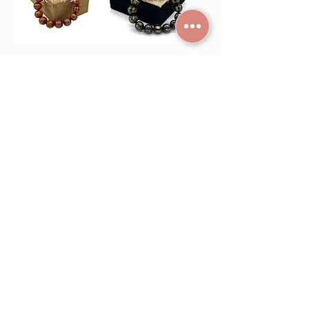
紅瑪瑙心經手珠
黑瑪瑙六字咒手珠
8mm-12mm
促銷價格
自
HK$68.00
促銷價格
自
HK$108.00
新增至購物車
新增至購物車
黑瑪瑙磨砂六字咒
手珠
促銷價格
自
HK$98.00