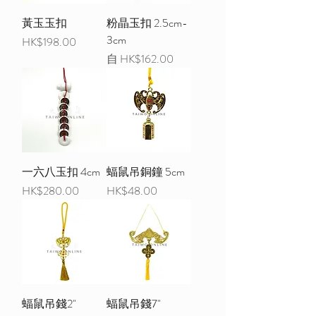
黃玉玉扣
粉晶玉扣 2.5cm-
3cm
價格
HK$198.00
促銷價格
自
HK$162.00
一六八玉扣 4cm
蝠鼠吊銅鐘 5cm
價格
價格
HK$280.00
HK$48.00
蝠鼠吊錢2"
蝠鼠吊錢7"