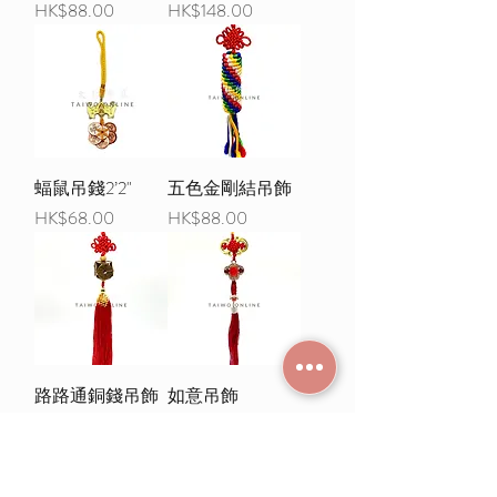
價格
價格
HK$88.00
HK$148.00
蝠鼠吊錢2’2"
五色金剛結吊飾
價格
價格
HK$68.00
HK$88.00
路路通銅錢吊飾
如意吊飾
價格
價格
HK$78.00
HK$68.00