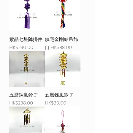
紫晶七星陣掛件
鎮宅金剛結吊飾
價格
促銷價格
HK$230.00
自
HK$88.00
五層銅風鈴 2"
五層銻風鈴 3"
價格
價格
HK$238.00
HK$33.00