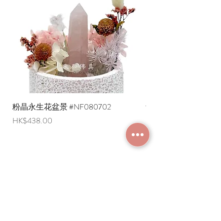
粉晶永生花盆景 #NF080702
紫水晶永生花盆景 #NF
價格
價格
HK$438.00
HK$498.00
加入成為會員
常見問題
條款及細則
使用條款及免責聲明
​關於我們