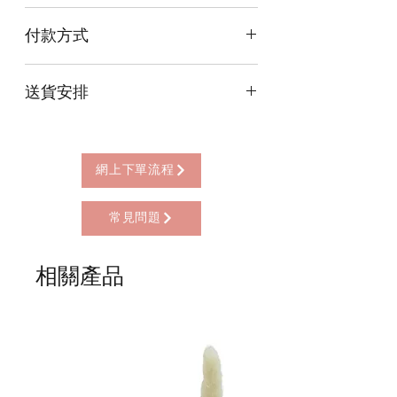
古代錢中的四方孔稱為錢眼，古錢上方
付款方式
加上蝙蝠，取意福到眼前，用來表示喜
慶、福氣、長壽等祝願，是人們喜愛的
本店提供以下付款方式:
吉祥物之一。
送貨安排
* 信用卡 (經由Stripe)
正面刻招財進寶，寓意納八方之財 ; 反
* 離線支付(包括轉數快 FPS, PayMe)
面一帆風順，寓意事事順利。
本店提供以下送貨方式:
* 八達通, AlipayHK, WeChat Pay HK (只
* 西營盤門市自取 (西營盤地鐵站B3出
限親自到門市付款)
口，步行2分鐘)
網上下單流程
* 順豐自助櫃 (順豐到付, HK$25+)
* 順豐上門 (順豐到付, HK$30+)
常見問題
* Gogo Delivery，運費到付
* 標準送貨服務 (滿指定金額免本地運費)
* 海外地區，運費需另行報價
相關產品