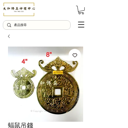
© Copyright Taiwo.online
蝠鼠吊錢